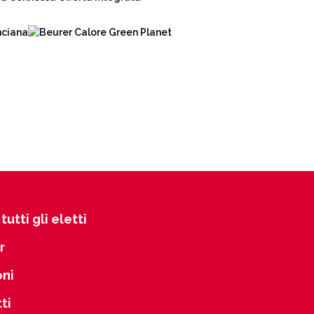
tutti gli eletti
r
oni
ti