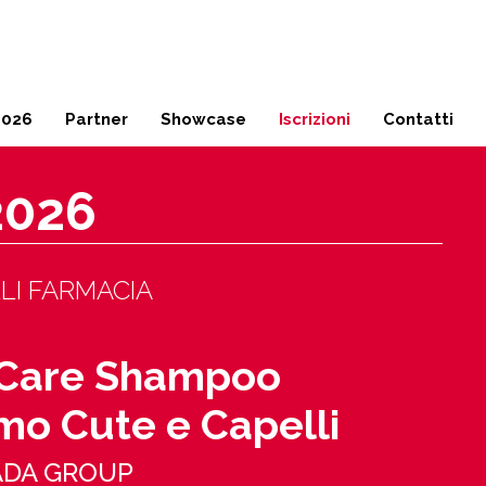
Milano
02 45 49 17 04
2026
Partner
Showcase
Iscrizioni
Contatti
2026
LI FARMACIA
 Care Shampoo
mo Cute e Capelli
TADA GROUP