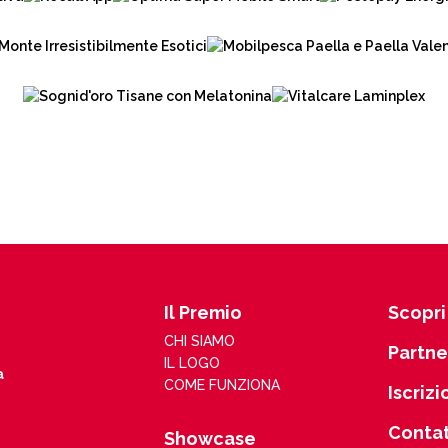
Il Premio
Scopri 
CHI SIAMO
Partne
IL LOGO
a
COME FUNZIONA
Iscrizi
Contat
Showcase