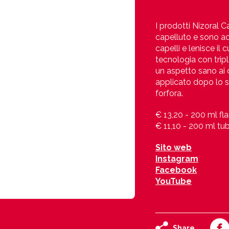
I prodotti Nizoral C
capelluto e sono ada
capelli e lenisce il
tecnologia con trip
un aspetto sano ai c
applicato dopo lo s
forfora.
€ 13,20 - 200 ml f
€ 11,10 - 200 ml tu
Sito web
Instagram
Facebook
YouTube
Share