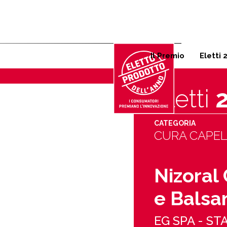
Corso Garibaldi 125, 20121 
Il Premio
Eletti 
Eletti
CATEGORIA
CURA CAPEL
Nizoral
e Balsa
EG SPA - S