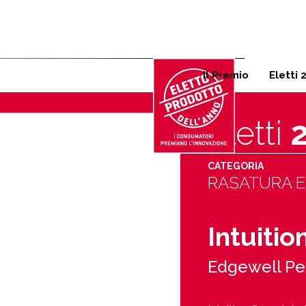
Corso Garibaldi 125, 20121 
Il Premio
Eletti 
Eletti
CATEGORIA
RASATURA E
Intuiti
Edgewell Per