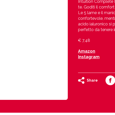
Intuition Complete 
te. Goditi il comfo
Le 5 lame e il mani
confortevole, mentr
acido ialuronico si 
perfetto da tenere i
€ 7,48
Amazon
Instagram
Share