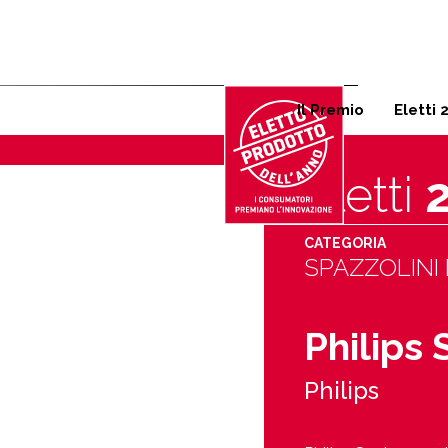
Corso Garibaldi 125, 20121 
Il Premio
Eletti 
Eletti
CATEGORIA
SPAZZOLINI 
Philips 
Philips