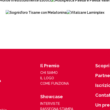
Il Premio
Scopri 
CHI SIAMO
Partne
IL LOGO
a
COME FUNZIONA
Iscrizi
Contat
Showcase
INTERVISTE
Un pre
RASSEGNA STAMPA