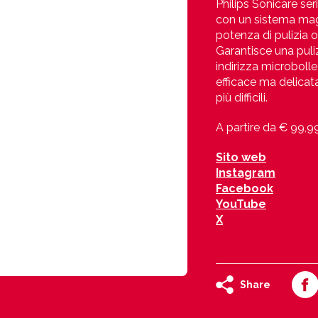
Philips Sonicare ser
con un sistema mag
potenza di pulizia 
Garantisce una puli
indirizza microbolle
efficace ma delicat
più difficili.
A partire da € 99,9
Sito web
Instagram
Facebook
YouTube
X
Share